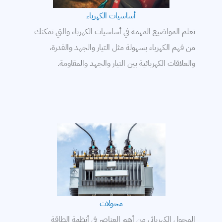
محركات
أساسيات الكهرباء
معامل القدرة
تعلم المواضيع المهمة في أساسيات الكهرباء والتي تمكنك
من فهم الكهرباء بسهولة مثل التيار والجهد والقدرة،
كابلات
والعلاقات الكهربائية بين التيار والجهد والمقاومة.
بطاريات
أساسيات الكهرباء
محولات
وقاية وتحكم
إلكترونيات القدرة
برامج حسابات كهربائي
محولات
المحول الكهربائي من أهم العناصر في أنظمة الطاقة