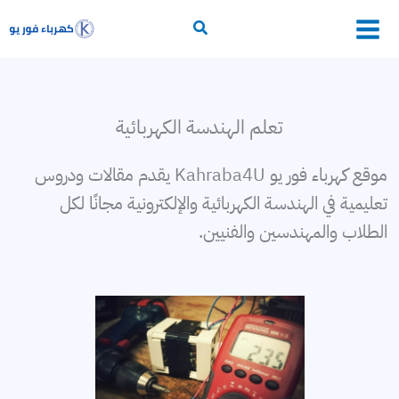
خطي
لى
أساسيات الكهرباء
لمحتوى
محولات
تعلم الهندسة الكهربائية
وقاية وتحكم
موقع كهرباء فور يو Kahraba4U يقدم مقالات ودروس
إلكترونيات القدرة
تعليمية في الهندسة الكهربائية والإلكترونية مجانًا لكل
الطلاب والمهندسين والفنيين.
برامج حسابات كهربائية
التمديدات الكهربائية
خطوط النقل
توليد الكهرباء