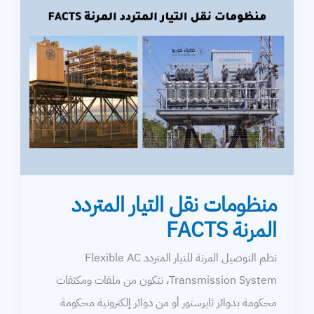
منظومات نقل التيار المتردد
المرنة FACTS
نظم التوصيل المرنة للتيار المتردد Flexible AC
Transmission System، تتكون من ملفات ومكثفات
محكومة بدوائر ثايرستور أو من دوائر إلكترونية محكومة