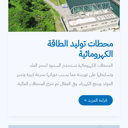
التمديدات الكهربائية
خطوط النقل
توليد الكهرباء
محطات توليد الطاقة
محركات
الكهرومائية
معامل القدرة
المحطات الكهرومائية تستخدم السدود لحجز الماء
كابلات
وتسليطها على توربينه مما يسبب دورانها بسرعة كبيرة وتدير
المولد وينتج الكهرباء. وفي المقال تم شرح المحطات المائية.
بطاريات
محطات
قراءة المزيد »
توليد
الطاقة
الكهرومائية