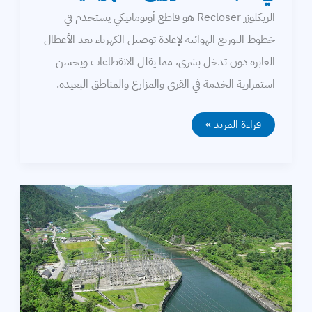
محركات
الريكلوزر Recloser هو قاطع أوتوماتيكي يستخدم في
خطوط التوزيع الهوائية لإعادة توصيل الكهرباء بعد الأعطال
معامل القدرة
العابرة دون تدخل بشري، مما يقلل الانقطاعات ويحسن
كابلات
استمرارية الخدمة في القرى والمزارع والمناطق البعيدة.
بطاريات
ما
قراءة المزيد »
هو
أساسيات الكهرباء
جهاز
الريكلوزر
Recloser
محولات
في
شبكات
التوزيع
وقاية وتحكم
الكهربائية؟
إلكترونيات القدرة
برامج حسابات كهربائي