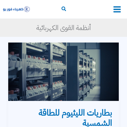
خطي
لى
أساسيات الكهرباء
لمحتوى
أنظمة القوى الكهربائية
محولات
وقاية وتحكم
إلكترونيات القدرة
برامج حسابات كهربائية
التمديدات الكهربائية
خطوط النقل
بطاريات الليثيوم للطاقة
توليد الكهرباء
الشمسية