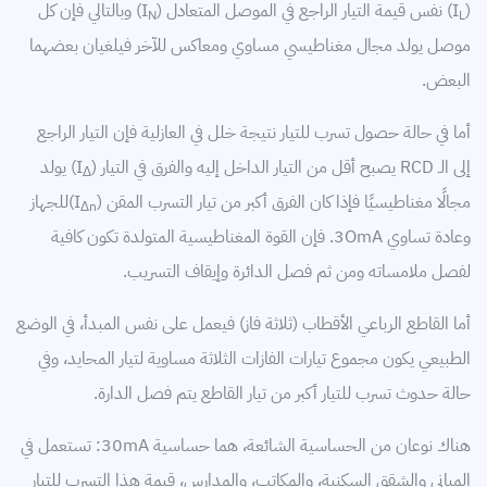
(I
) نفس قيمة التيار الراجع في الموصل المتعادل (I
) وبالتالي فإن كل
N
L
موصل يولد مجال مغناطيسي مساوي ومعاكس للآخر فيلغيان بعضهما
البعض.
أما في حالة حصول تسرب للتيار نتيجة خلل في العازلية فإن التيار الراجع
إلى الـ RCD يصبح أقل من التيار الداخل إليه والفرق في التيار (I
) يولد
Δ
مجالًا مغناطيسيًا فإذا كان الفرق أكبر من تيار التسرب المقن (I
)للجهاز
Δn
وعادة تساوي 3OmA. فإن القوة المغناطيسية المتولدة تكون كافية
لفصل ملامساته ومن ثم فصل الدائرة وإيقاف التسريب.
أما القاطع الرباعي الأقطاب (ثلاثة فاز) فيعمل على نفس المبدأ، في الوضع
الطبيعي يكون مجموع تيارات الفازات الثلاثة مساوية لتيار المحايد، وفي
حالة حدوث تسرب للتيار أكبر من تيار القاطع يتم فصل الدارة.
هناك نوعان من الحساسية الشائعة، هما حساسية 30mA: تستعمل في
المباني والشقق السكنية، والمكاتب، والمدارس، قيمة هذا التسرب للتيار