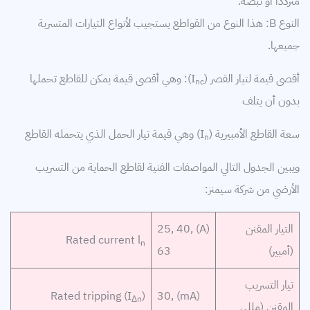
مترددًا أو نبضة.
النوع B: هذا النوع من القواطع يستجيب لأنواع التيارات المتسربة
جميعها.
أقصى قيمة لتيار القصر (I
): وهي أقصى قيمة يمكن للقاطع تحملها
nc
بدون أن يتلف
سعة القاطع الأمبيرية (I
) وهي قيمة تيار الحمل الذي يتحمله القاطع
n
ويبين الجدول التالي المواصفات الفنية لقاطع الحماية من التسريب
الأرضي من شركة سيمنز:
التيار المقنن
(A) 25, 40,
Rated current l
n
(أمبير)
63
تيار التسريب
) Rated tripping
(I
(mA) 30,
Δn
المقنن (مللي