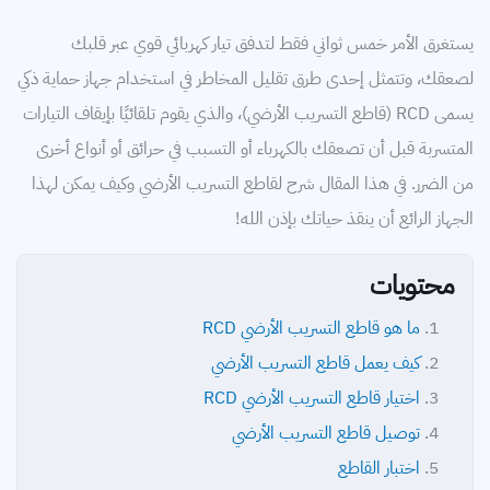
التمديدات الكهربائية
يستغرق الأمر خمس ثواني فقط لتدفق تيار كهربائي قوي عبر قلبك
خطوط النقل
لصعقك، وتتمثل إحدى طرق تقليل المخاطر في استخدام جهاز حماية ذكي
توليد الكهرباء
يسمى RCD (قاطع التسريب الأرضي)، والذي يقوم تلقائيًا بإيقاف التيارات
المتسربة قبل أن تصعقك بالكهرباء أو التسبب في حرائق أو أنواع أخرى
محركات
من الضرر. في هذا المقال شرح لقاطع التسريب الأرضي وكيف يمكن لهذا
معامل القدرة
الجهاز الرائع أن ينقذ حياتك بإذن الله!
كابلات
محتويات
بطاريات
ما هو قاطع التسريب الأرضي RCD
كيف يعمل قاطع التسريب الأرضي
اختيار قاطع التسريب الأرضي RCD
توصيل قاطع التسريب الأرضي
اختبار القاطع