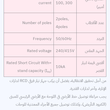
current
100, 300
أمبير)
2poles,
عدد الأقطاب
Number of poles
4poles
التردد
50/60Hz
Frequency
الجهد المقنن
240/415V
Rated voltage
أقصى قيمة لتيار
Rated Short Circuit With=
10kA
القصر
)
stand capacity (I
nc
من أجل تحقيق الانتقائية، يفضل أن يركب جهاز تيار فرقي RCD لدارات
الإنارة، وآخر لدارات القدرة.
يجب مراعاة توصيل خط الأرضي في اللوحة مع الأرضي الرئيسي للمبنى
(الكترود التأريض)، وكذلك توصيل جميع الأجزاء المعدنية للوحات