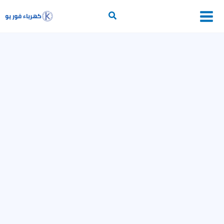
خطي
لى
أساسيات الكهرباء
لمحتوى
محولات
وقاية وتحكم
إلكترونيات القدرة
برامج حسابات كهربائية
التمديدات الكهربائية
خطوط النقل
توليد الكهرباء