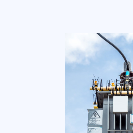
بائية
ئية