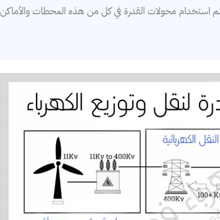
ات عالية تصل إلى 1000KV،400KV،110KV. ويتم استخدام محولات القدرة في كل من هذه المحطات والأماكن