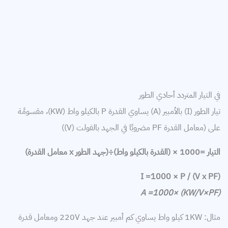
في التيار المتردد أحادي الطور
تيار الطور (I) بالأمبير (A) يساوي القدرة P بالكيلو واط (KW)، مقسومًة
على (معامل القدرة PF مضروبًا في الجهد بالفولت (V))
التيار =
1000 × (القدرة بالكيلو واط)
÷(جهد الطور x معامل القدرة)
I =1000 × P / (V x PF)
A =1000× (KW/V
×PF
)
مثال: 1KW كيلو واط يساوي كم أمبير عند جهد 220V ومعامل قدرة