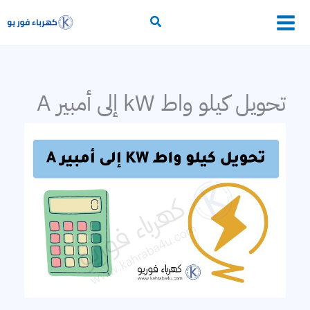
خطي
لى
أساسيات الكهرباء
لمحتوى
محولات
تحويل كيلو واط kW إلى أمبير A
وقاية وتحكم
إلكترونيات القدرة
برامج حسابات كهربائية
التمديدات الكهربائية
خطوط النقل
توليد الكهرباء