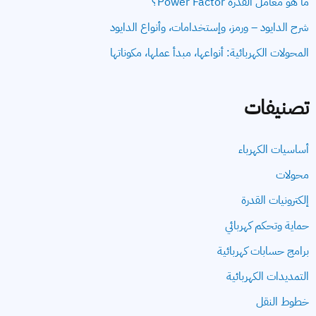
ما هو معامل القدرة Power Factor؟
شرح الدايود – ورمز، وإستخدامات، وأنواع الدايود
المحولات الكهربائية: أنواعها، مبدأ عملها، مكوناتها
تصنيفات
أساسيات الكهرباء
محولات
إلكترونيات القدرة
حماية وتحكم كهربائي
برامج حسابات كهربائية
التمديدات الكهربائية
خطوط النقل