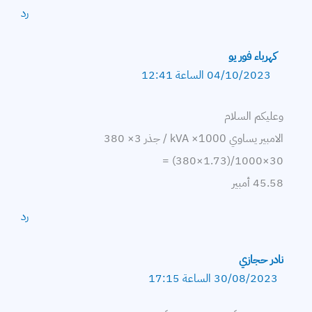
رد
كهرباء فور يو
04/10/2023 الساعة 12:41
وعليكم السلام
الامبير يساوي kVA ×1000 / جذر 3× 380
30×1000/(1.73×380) =
45.58 أمبير
رد
نادر حجازي
30/08/2023 الساعة 17:15