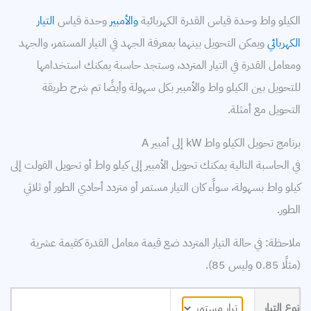
محركات
الكيلو واط وحدة قياس القدرة الكهربائية
والأمبير
وحدة قياس
التيار
معامل القدرة
الكهربائي
ويمكن التحويل بينهما بمعرفة الجهد في التيار المستمر، والجهد
ومعامل القدرة في التيار المتردد، وستجد حاسبة يمكنك استخدامها
كابلات
للتحويل بين الكيلو واط والأمبير بكل سهولة وأيضًا تم شرح طريقة
بطاريات
التحويل مع أمثلة.
أساسيات الكهرباء
برنامج تحويل الكيلو واط kW إلى أمبير A
في الحاسبة التالية يمكنك تحويل الأمبير إلى كيلو واط أو تحويل الفولت إلى
محولات
كيلو واط بسهولة، سواًء كان التيار مستمر أو متردد أحادي الطور أو ثلاثي
الطور.
وقاية وتحكم
ملاحظة: في حالة التيار المتردد ضع قيمة معامل القدرة كقيمة عشرية
إلكترونيات القدرة
(مثلًا 0.85 وليس 85).
برامج حسابات كهربائي
نوع التيار