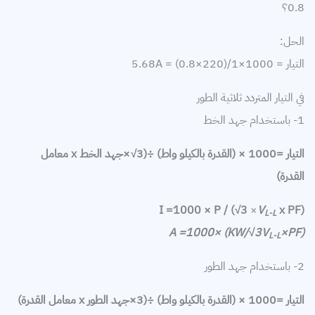
0.8؟
الحل:
التيار = 1000×1/(220×0.8) = 5.68A
في التيار المتردد ثلاثية الطور
1- باستخدام جهد الخط
التيار =
1000 × (القدرة بالكيلو واط)
÷(
3
√
×جهد الخط x معامل
القدرة)
I =1000 × P / (
√
3
×
V
x PF)
L-L
A =1000× (
KW/
√
3
V
×PF
)
L-L
2- باستخدام جهد الطور
التيار =
1000 × (القدرة بالكيلو واط)
÷(
3
×جهد الطور x معامل القدرة)