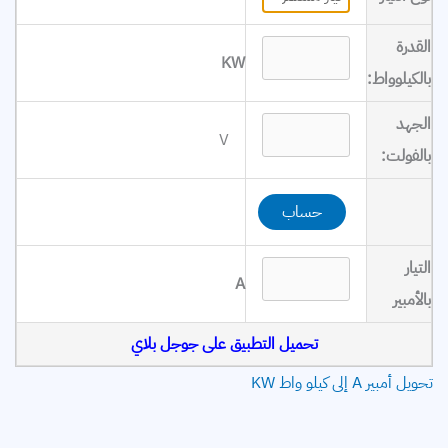
التمديدات الكهربائية
القدرة
خطوط النقل
KW
بالكيلوواط:
توليد الكهرباء
الجهد
V
محركات
بالفولت:
معامل القدرة
كابلات
التيار
A
بطاريات
بالأمبير
تحميل التطبيق على جوجل بلاي
تحويل أمبير A إلى كيلو واط KW