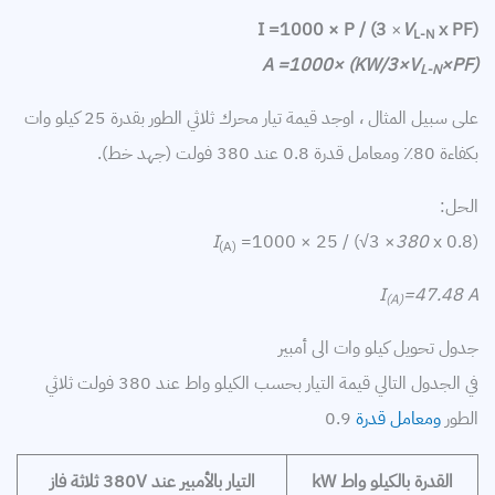
I =1000 × P / (
3
×
V
x PF)
L-N
A =1000× (KW/
3×
V
×PF
)
L-N
على سبيل المثال ، اوجد قيمة تيار محرك ثلاثي الطور بقدرة 25 كيلو وات
بكفاءة 80٪ ومعامل قدرة 0.8 عند 380 فولت (جهد خط).
الحل:
I
=1000 × 25 / (
√
3 ×
380
x 0.8)
(A)
I
=47.48 A
(A)
جدول تحويل كيلو وات الى أمبير
في الجدول التالي قيمة التيار بحسب الكيلو واط عند 380 فولت ثلاثي
الطور
ومعامل قدرة
0.9
القدرة بالكيلو واط kW
التيار بالأمبير عند 380V ثلاثة فاز