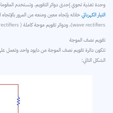
وحدة تغذية تحوي إحدى دوائر التقويم. وتستخدم المقومات ا
التيار الكهربائي
wave rectifiers)، ودوائر تقويم موجة كاملة ( full-wave rectifiers).
تقويم نصف الموجة
تتكون دائرة تقويم نصف الموجة من دايود واحد وتعمل على تح
الشكل التالي: