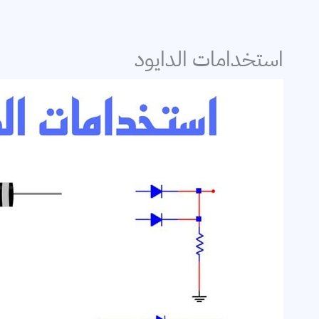
إلكترونيات القدرة
استخدامات الدايود
برامج حسابات كهر
التمديدات الكهربا
خطوط النقل
توليد الكهرباء
محركات
معامل القدرة