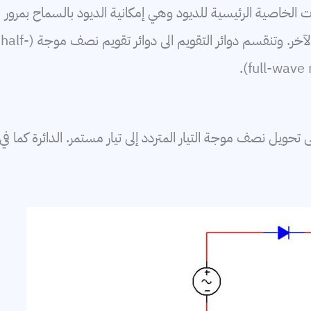
لخاصية الرئيسية للديود وهي إمكانية الديود بالسماح بمرور
خلاله بإتجاه معين ومنعه من المرور بالإتجاه الآخر. وتنقسم دوائر التقويم الى دوائر تقويم نصف موجة (half-
ويل نصف موجة التيار المتردد إلى تيار مستمر. الدائرة كما في