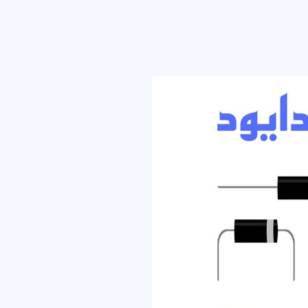
بائية
ئية