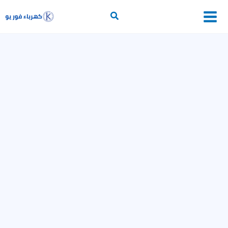
خطي
لى
أساسيات الكهرباء
لمحتوى
محولات
وقاية وتحكم
إلكترونيات القدرة
برامج حسابات كهربائية
التمديدات الكهربائية
خطوط النقل
توليد الكهرباء