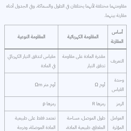
مقاومتهما مختلفة لأنهما يختلفان في الطول والسماكة. وفي الجدول أدناه
مقارنة بينهما.
أساس
المقاومة الكهربائية
المقاومة النوعية
المقارنة
مقدرة المادة على مقاومة
مقياس لتدفق التيار الكهربائي
التعريف
تدفق التيار
في المادة
وحدة
أوم Ω
أوم متر Ωm
القياس
الرمز
رمزها R
رمزها ρ
العوامل
طول الموصل، مساحة
تعتمد فقط على طبيعية
المؤثرة
المقطع، طبيعية المادة،
المادة الموصلة، ودرجة