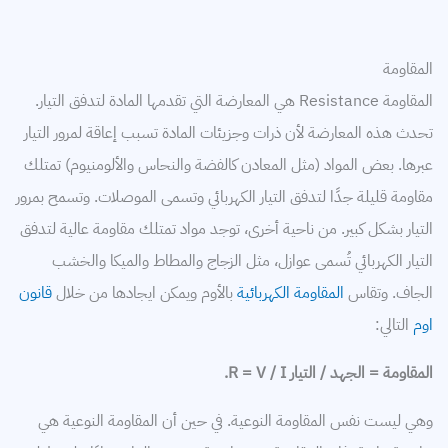
المقاومة
المقاومة Resistance هي المعارضة التي تقدمها المادة لتدفق التيار.
تحدث هذه المعارضة لأن ذرات وجزيئات المادة تسبب إعاقة لمرور التيار
عبرها. بعض المواد (مثل المعادن كالفضة والنحاس والألومنيوم) تمتلك
مقاومة قليلة جدًا لتدفق التيار الكهربائي وتسمى الموصلات. وتسمح بمرور
التيار بشكل كبير. من ناحية أخرى، توجد مواد تمتلك مقاومة عالية لتدفق
التيار الكهربائي تُسمى عوازل، مثل الزجاج والمطاط والميكا والخشب
الجاف. وتقاس
المقاومة الكهربائية
بالأوم ويمكن ايجادها من خلال
قانون
اوم
التالي:
المقاومة = الجهد / التيار R = V / I.
وهي ليست نفس المقاومة النوعية. في حين أن المقاومة النوعية هي