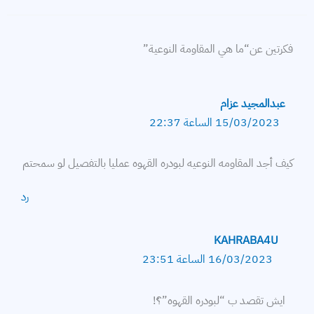
فكرتين عن“ما هي المقاومة النوعية”
عبدالمجيد عزام
15/03/2023 الساعة 22:37
كيف أجد المقاومه النوعيه لبودره القهوه عمليا بالتفصيل لو سمحتم
رد
KAHRABA4U
16/03/2023 الساعة 23:51
ايش تقصد ب “لبودره القهوه”؟ّ!