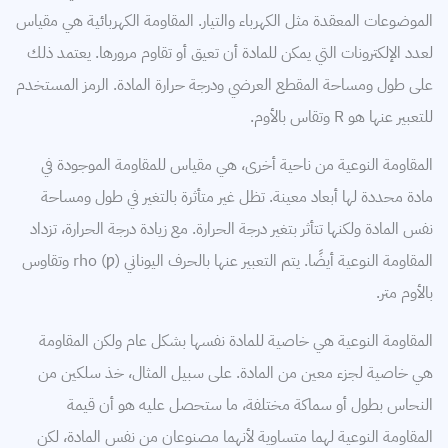
الموضوعات المعقدة مثل الكهرباء والتيار. المقاومة الكهربائية هي مقياس
لعدد الإلكترونات التي يمكن للمادة أن تعيق أو تقاوم مرورها. يعتمد ذلك
على طول ومساحة المقطع العرضي ودرجة حرارة المادة. الرمز المستخدم
للتعبير عنها هو R وتقاس بالأوم.
المقاومة النوعية من ناحية أخرى، هي مقياس للمقاومة الموجودة في
مادة محددة لها أبعاد معينة. تظل غير متأثرة بالتغير في طول ومساحة
نفس المادة ولكنها تتأثر بتغير درجة الحرارة. مع زيادة درجة الحرارة، تزداد
المقاومة النوعية أيضًا. يتم التعبير عنها بالحرف اليوناني rho (ƿ) وتقاوس
بالأوم متر.
المقاومة النوعية هي خاصية للمادة نفسها بشكل عام ولكن المقاومة
هي خاصية لجزء معين من المادة. على سبيل المثال، خذ سلكين من
النحاس بطول أو سماكة مختلفة، ما ستحصل عليه هو أن قيمة
المقاومة النوعية لهما متساوية لأنهما مصنوعان من نفس المادة، لكن