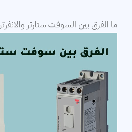
إلكترونيات القدرة
ما الفرق بين السوفت ستارتر والانفرتر VFD؟
برامج حسابات كهر
التمديدات الكهربا
خطوط النقل
توليد الكهرباء
محركات
معامل القدرة