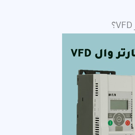
بائية
ئية