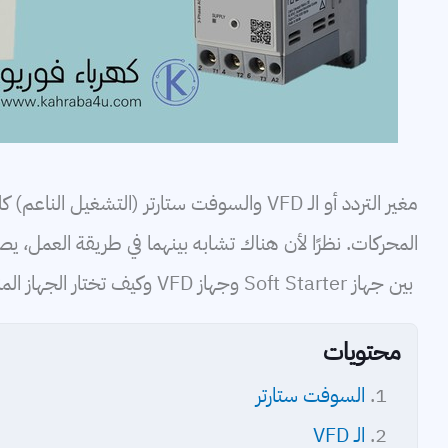
كابلات
بطاريات
مغير التردد أو الـ VFD والسوفت ستارتر (الت
المحركات. نظرًا لأن هناك تشابه بينهما في طريقة العمل، ي
بين جهاز Soft Starter وجهاز VFD وكيف تختار الجهاز المناسب لتطبيقك.
محتويات
السوفت ستارتر
الـ VFD