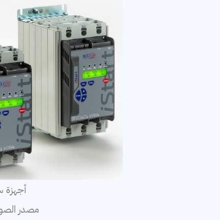
أجهزة س
مصدر الصو