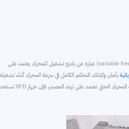
اختصار (variable frequency drive) عبارة عن بادئ تشغيل للمحرك يعتمد على
ائية
بأمان وكذلك التحكم الكامل في سرعة المحرك أثناء تشغيله
يمكنه التحكم في جهد المحرك وكذلك تردده. نظرًا لأن سرعة المحرك الحثي تعتمد على تردد المصدر