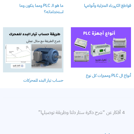
قواطع الكهرباء المنزلية وأنواعها
ما هو الـ PLC ومما يتكون وما
استخداماته؟
أنواع ال PLC ومميزات كل نوع
حساب تيار البدء للمحركات
4 أفكار عن “شرح دائرة ستار دلتا وطريقة توصيلها”