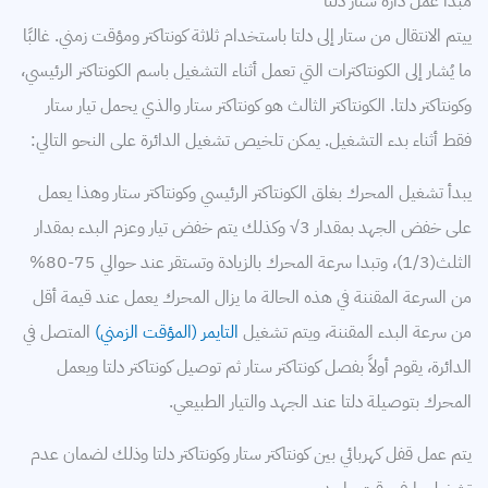
مبدأ عمل دارة ستار دلتا
ييتم الانتقال من ستار إلى دلتا باستخدام ثلاثة كونتاكتر ومؤقت زمني. غالبًا
ما يُشار إلى الكونتاكترات التي تعمل أثناء التشغيل باسم الكونتاكتر الرئيسي،
وكونتاكتر دلتا. الكونتاكتر الثالث هو كونتاكتر ستار والذي يحمل تيار ستار
فقط أثناء بدء التشغيل. يمكن تلخيص تشغيل الدائرة على النحو التالي:
يبدأ تشغيل المحرك بغلق الكونتاكتر الرئيسي وكونتاكتر ستار وهذا يعمل
على خفض الجهد بمقدار 3√ وكذلك يتم خفض تيار وعزم البدء بمقدار
الثلث(1/3)، وتبدا سرعة المحرك بالزيادة وتستقر عند حوالي 75-80%
من السرعة المقننة في هذه الحالة ما يزال المحرك يعمل عند قيمة أقل
من سرعة البدء المقننة، ويتم تشغيل
التايمر (المؤقت الزمني)
المتصل في
الدائرة، يقوم أولاً بفصل كونتاكتر ستار ثم توصيل كونتاكتر دلتا ويعمل
المحرك بتوصيلة دلتا عند الجهد والتيار الطبيعي.
يتم عمل قفل كهربائي بين كونتاكتر ستار وكونتاكتر دلتا وذلك لضمان عدم