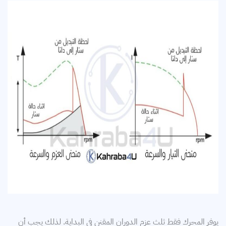
يوفر المحرك فقط ثلث عزم الدوران المقنن في البداية. لذلك يجب أن