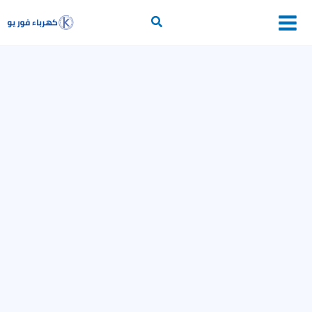
خطي
لى
أساسيات الكهرباء
لمحتوى
محولات
وقاية وتحكم
إلكترونيات القدرة
برامج حسابات كهربائية
التمديدات الكهربائية
خطوط النقل
توليد الكهرباء