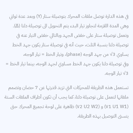
في هذه الدارة توصل ملفات المحرك بتوصيلة ستار (Y) وبعد عدة ثواني
وهي المدة اللازمة لتجاوز تيار البدء يتم التحويل الى توصيلة دلتا (Δ).
وتعمل توصيلة ستار على خفض الجهد وبالتالي خفض التيار عنه في
توصيلة دلتا بنسبة الثلث، حيث أنه في توصيلة ستار يكون جهد الخط
يساوي 3√ من جهد الوجه (phase)، وتيار الخط = تيار الوجه،
وفي توصيلة دلتا يكون جهد الخط مساوي لجهد الوجه، بينما تيار الخط =
3√ تيار الوجه.
تستعمل هذه الطريقة للمحركات التي تزيد قدرتها عن 7 حصان وتصمم
ملفاتها لتعمل على توصيلة دلتا، كما يجب أن تكون أطراف الملفات الستة
(W1 ٧1 U1) و (W2 ٧2 U2) ظاهرة على لوحة تجميع المحرك حتى
يتسنى التوصيل بهذه الطريقة.