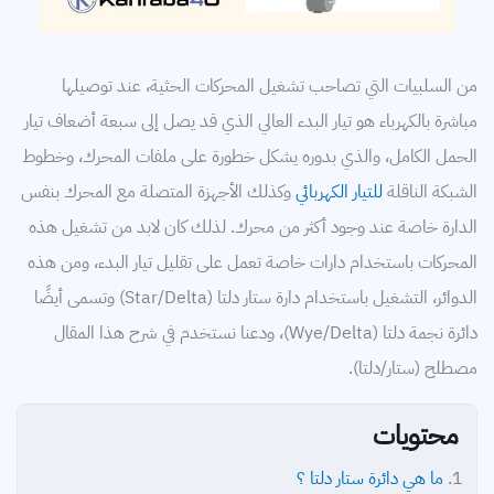
التمديدات الكهربائية
خطوط النقل
من السلبيات التي تصاحب تشغيل المحركات الحثية، عند توصيلها
توليد الكهرباء
مباشرة بالكهرباء هو تيار البدء العالي الذي قد يصل إلى سبعة أضعاف تيار
الحمل الكامل، والذي بدوره يشكل خطورة على ملفات المحرك، وخطوط
محركات
الشبكة الناقلة
للتيار الكهربائي
وكذلك الأجهزة المتصلة مع المحرك بنفس
معامل القدرة
الدارة خاصة عند وجود أكثر من محرك. لذلك كان لابد من تشغيل هذه
المحركات باستخدام دارات خاصة تعمل على تقليل تيار البدء، ومن هذه
كابلات
الدوائر، التشغيل باستخدام دارة ستار دلتا (Star/Delta) وتسمى أيضًا
بطاريات
دائرة نجمة دلتا (Wye/Delta)، ودعنا نستخدم في شرح هذا المقال
مصطلح (ستار/دلتا).
محتويات
ما هي دائرة ستار دلتا ؟