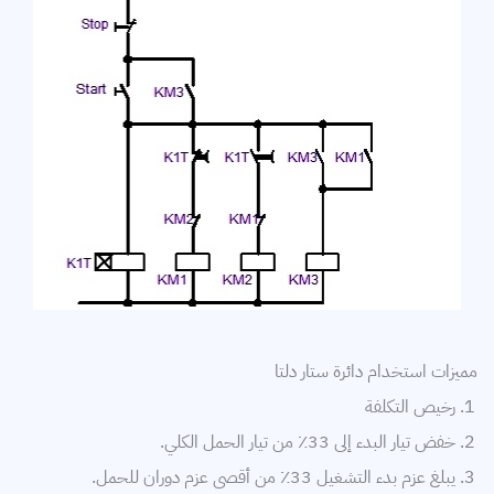
مميزات استخدام دائرة ستار دلتا
رخيص التكلفة
خفض تيار البدء إلى 33٪ من تيار الحمل الكلي.
يبلغ عزم بدء التشغيل 33٪ من أقصى عزم دوران للحمل.